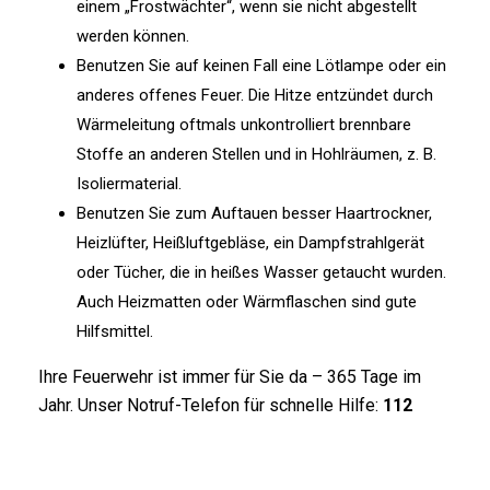
ei­nem „Frost­wäch­ter“, wenn sie nicht ab­ge­stellt
wer­den kön­nen.
Be­nut­zen Sie auf kei­nen Fall ei­ne Löt­lam­pe oder ein
an­de­res of­fe­nes Feu­er. Die Hit­ze ent­zün­det durch
Wär­me­lei­tung oft­mals un­kon­trol­liert brenn­ba­re
Stof­fe an an­de­ren Stel­len und in Hohl­räu­men, z. B.
Iso­lier­ma­te­ri­al.
Be­nut­zen Sie zum Auf­tau­en bes­ser Haar­trock­ner,
Heiz­lüf­ter, Heiß­luft­ge­blä­se, ein Dampf­strahl­ge­rät
oder Tü­cher, die in hei­ßes Was­ser ge­taucht wur­den.
Auch Heiz­mat­ten oder Wärm­fla­schen sind gu­te
Hilfs­mit­tel.
Ih­re Feu­er­wehr ist im­mer für Sie da – 365 Ta­ge im
Jahr. Un­ser Not­ruf-Te­le­fon für schnel­le Hil­fe:
112