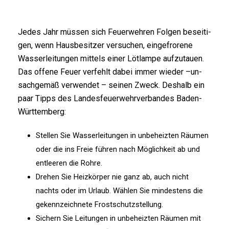
Je­des Jahr müs­sen sich Feu­er­weh­ren Fol­gen be­sei­ti­
gen, wenn Haus­be­sit­zer ver­su­chen, ein­ge­fro­re­ne
Was­ser­lei­tun­gen mit­tels ei­ner Löt­lam­pe auf­zu­tau­en.
Das of­fe­ne Feu­er ver­fehlt da­bei im­mer wie­der –un­
sach­ge­mäß ver­wen­det – sei­nen Zweck. Des­halb ein
paar Tipps des Lan­des­feu­er­wehr­ver­ban­des Ba­den-
Würt­tem­berg:
Stel­len Sie Was­ser­lei­tun­gen in un­be­heiz­ten Räu­men
oder die ins Freie füh­ren nach Mög­lich­keit ab und
ent­lee­ren die Roh­re.
Dre­hen Sie Heiz­kör­per nie ganz ab, auch nicht
nachts oder im Ur­laub. Wäh­len Sie min­des­tens die
ge­kenn­zeich­ne­te Frost­schutz­stel­lung.
Si­chern Sie Lei­tun­gen in un­be­heiz­ten Räu­men mit