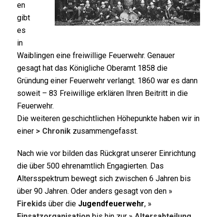
en
gibt
es
in
Waiblingen eine freiwillige Feuerwehr. Genauer
gesagt hat das Königliche Oberamt 1858 die
Gründung einer Feuerwehr verlangt. 1860 war es dann
soweit – 83 Freiwillige erklären Ihren Beitritt in die
Feuerwehr.
Die weiteren geschichtlichen Höhepunkte haben wir in
einer
> Chronik
zusammengefasst.
Nach wie vor bilden das Rückgrat unserer Einrichtung
die über 500 ehrenamtlich Engagierten. Das
Altersspektrum bewegt sich zwischen 6 Jahren bis
über 90 Jahren. Oder anders gesagt von den »
Firekids
über die
Jugendfeuerwehr
, »
Einsatzorganisation
bis hin zur »
Altersabteilung