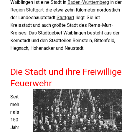
Waiblingen ist eine Stadt in
Baden-Württemberg
in der
Region Stuttgart
, die etwa zehn Kilometer nordöstlich
der Landeshauptstadt
Stuttgart
liegt. Sie ist
Kreisstadt und auch größte Stadt des Rems-Murr-
Kreises. Das Stadtgebiet Waiblingen besteht aus der
Kernstadt und den Stadtteilen Beinstein, Bittenfeld,
Hegnach, Hohenacker und Neustadt.
.
Die Stadt und ihre Freiwillige
Feuerwehr
Seit
meh
r als
150
Jahr